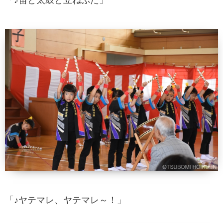
「♪笛と太鼓と立ねぷた」
「♪ヤテマレ、ヤテマレ～！」