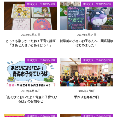
地域交流・公益的な取組
地域交流・公益的な取組
2015年1月27日
2017年6月14日
とっても楽しかったね！子育て講座
就学前の小さいお子さんへ…園庭開放
「まあせんせいとあそぼう！」
はじめました！
地域交流・公益的な取組
地域交流・公益的な取組
2017年6月16日
2015年7月8日
「あそびにおいでよ！青森市子育てひ
手作りお弁当の日
ろば」のお知らせ
地域交流・公益的な取組
地域交流・公益的な取組