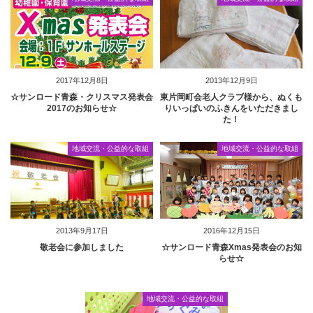
2017年12月8日
2013年12月9日
☆サンロード青森・クリスマス発表会
東片岡町会老人クラブ様から、ぬくも
2017のお知らせ☆
りいっぱいのふきんをいただきまし
た！
地域交流・公益的な取組
地域交流・公益的な取組
2013年9月17日
2016年12月15日
敬老会に参加しました
☆サンロード青森Xmas発表会のお知
らせ☆
地域交流・公益的な取組