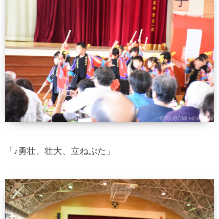
「♪勇壮、壮大、立ねぷた」