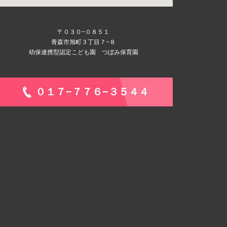
〒０３０−０８５１
青森市旭町３丁目７−８
幼保連携型認定こども園 つぼみ保育園
０１７−７７６−３５４４